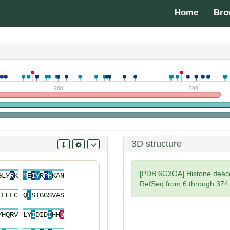
Home
Bro
200
300
3D structure
[PDB:6G3OA] Histone deace
G
L
Y
R
K
M
E
I
Y
R
P
H
K
A
N
RefSeq from 6 through 374
L
F
E
F
C
Q
L
S
T
G
G
S
V
A
S
Y
H
Q
R
V
L
Y
I
D
I
D
I
H
H
G