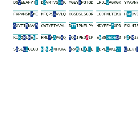
D
G
V
E
E
A
F
Y
T
T
D
R
V
M
T
V
S
F
H
K
Y
G
E
Y
F
P
G
T
G
D
L
R
D
I
G
A
G
K
G
K
Y
Y
A
V
N
F
K
P
V
M
S
K
V
M
E
M
F
Q
P
S
A
V
V
L
Q
C
G
S
D
S
L
S
G
D
R
L
G
C
F
N
L
T
I
K
G
H
A
K
C
V
G
G
Y
T
I
R
N
V
A
R
C
W
T
Y
E
T
A
V
A
L
D
T
E
I
P
N
E
L
P
Y
N
D
Y
F
E
Y
F
G
P
D
F
K
L
H
I
K
I
K
Q
R
L
F
E
N
L
R
M
L
P
H
A
P
G
V
Q
M
Q
A
I
P
E
D
A
I
P
E
E
S
G
D
E
D
E
D
D
P
D
K
R
I
S
D
S
E
E
E
G
E
G
G
R
K
N
S
S
N
F
K
K
A
K
R
V
K
T
E
D
E
K
E
K
D
P
E
E
K
K
E
V
T
E
E
E
K
T