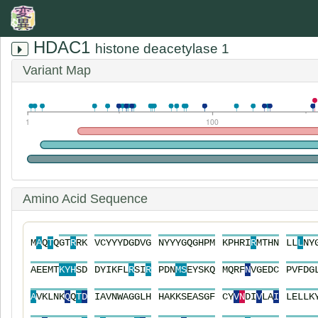
HDAC1
histone deacetylase 1
Variant Map
1
100
Amino Acid Sequence
M
A
Q
T
Q
G
T
R
R
K
V
C
Y
Y
Y
D
G
D
V
G
N
Y
Y
Y
G
Q
G
H
P
M
K
P
H
R
I
R
M
T
H
N
L
L
L
N
Y
A
E
E
M
T
K
Y
H
S
D
D
Y
I
K
F
L
R
S
I
R
P
D
N
M
S
E
Y
S
K
Q
M
Q
R
F
N
V
G
E
D
C
P
V
F
D
G
A
V
K
L
N
K
Q
Q
T
D
I
A
V
N
W
A
G
G
L
H
H
A
K
K
S
E
A
S
G
F
C
Y
V
N
D
I
V
L
A
I
L
E
L
L
K