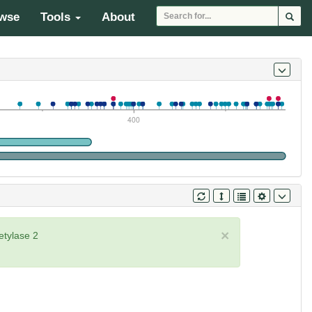
wse
Tools
About
400
×
tylase 2