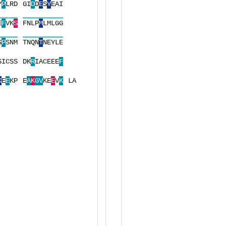
Y
P
L
R
D
G
I
D
D
E
S
Y
E
A
I
E
F
V
K
S
F
N
L
P
M
L
M
L
G
G
S
P
S
N
M
T
N
Q
N
T
N
E
Y
L
E
S
I
C
S
S
D
K
R
I
A
C
E
E
E
F
K
E
E
K
P
E
A
K
G
V
K
E
E
V
K
L
A